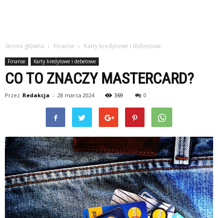
Strona główna
Finanse
Karty kredytowe i debetowe
Finanse
Karty kredytowe i debetowe
CO TO ZNACZY MASTERCARD?
Przez
Redakcja
-
28 marca 2024
369
0