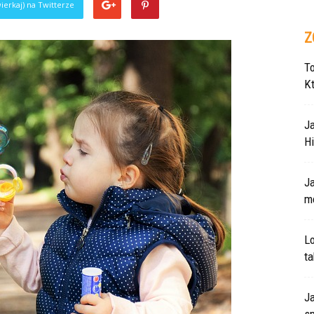
ierkaj) na Twitterze
Z
T
K
J
Hi
J
m
L
ta
Ja