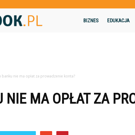
Flashbook.pl
BIZNES
EDUKACJA
m banku nie ma opłat za prowadzenie konta?
 NIE MA OPŁAT ZA PR