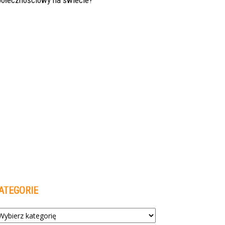
połecznościowy na świecie?
ATEGORIE
tegorie