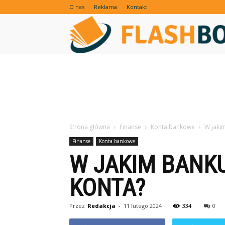
O nas
Reklama
Kontakt
Strona główna
Finanse
Konta bankowe
W jaki
Finanse
Konta bankowe
W JAKIM BANKU
KONTA?
Przez
Redakcja
-
11 lutego 2024
334
0