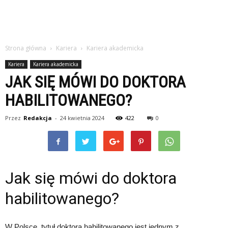
Strona główna
Kariera
Kariera akademicka
Kariera
Kariera akademicka
JAK SIĘ MÓWI DO DOKTORA
HABILITOWANEGO?
Przez
Redakcja
-
24 kwietnia 2024
422
0
Jak się mówi do doktora
habilitowanego?
W Polsce, tytuł doktora habilitowanego jest jednym z