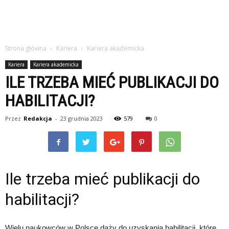
Strona główna
Kariera
Kariera akademicka
Kariera
Kariera akademicka
ILE TRZEBA MIEĆ PUBLIKACJI DO
HABILITACJI?
Przez
Redakcja
-
23 grudnia 2023
579
0
Ile trzeba mieć publikacji do
habilitacji?
Wielu naukowców w Polsce dąży do uzyskania habilitacji, które