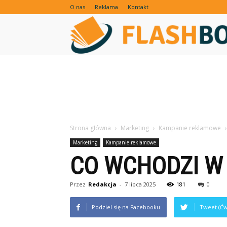
O nas
Reklama
Kontakt
Strona główna
Marketing
Kampanie reklamowe
Marketing
Kampanie reklamowe
CO WCHODZI W
Przez
Redakcja
-
7 lipca 2025
181
0
Podziel się na Facebooku
Tweet (Ćw