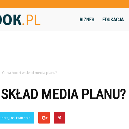
Flashbook.pl
BIZNES
EDUKACJA
Co wchodzi w skład media planu?
 SKŁAD MEDIA PLANU?
ierkaj) na Twitterze