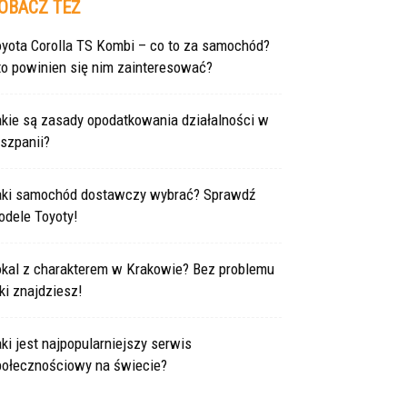
OBACZ TEŻ
oyota Corolla TS Kombi – co to za samochód?
to powinien się nim zainteresować?
akie są zasady opodatkowania działalności w
szpanii?
aki samochód dostawczy wybrać? Sprawdź
odele Toyoty!
okal z charakterem w Krakowie? Bez problemu
ki znajdziesz!
ki jest najpopularniejszy serwis
połecznościowy na świecie?