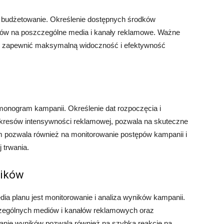
t budżetowanie. Określenie dostępnych środków
ów na poszczególne media i kanały reklamowe. Ważne
aby zapewnić maksymalną widoczność i efektywność
monogram kampanii. Określenie dat rozpoczęcia i
okresów intensywności reklamowej, pozwala na skuteczne
pozwala również na monitorowanie postępów kampanii i
 trwania.
ników
a planu jest monitorowanie i analiza wyników kampanii.
zególnych mediów i kanałów reklamowych oraz
wanie wyników pozwala również na szybką reakcję na