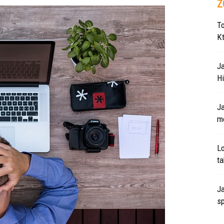
Z
T
K
J
Hi
J
m
L
ta
Ja
s