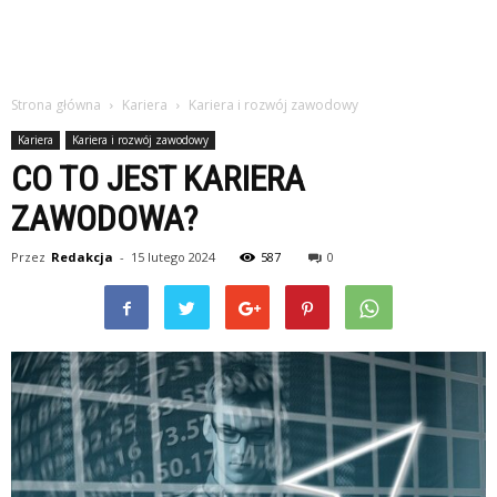
Strona główna
Kariera
Kariera i rozwój zawodowy
Kariera
Kariera i rozwój zawodowy
CO TO JEST KARIERA
ZAWODOWA?
Przez
Redakcja
-
15 lutego 2024
587
0