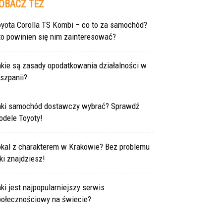
OBACZ TEŻ
oyota Corolla TS Kombi – co to za samochód?
to powinien się nim zainteresować?
akie są zasady opodatkowania działalności w
szpanii?
aki samochód dostawczy wybrać? Sprawdź
odele Toyoty!
okal z charakterem w Krakowie? Bez problemu
ki znajdziesz!
ki jest najpopularniejszy serwis
połecznościowy na świecie?