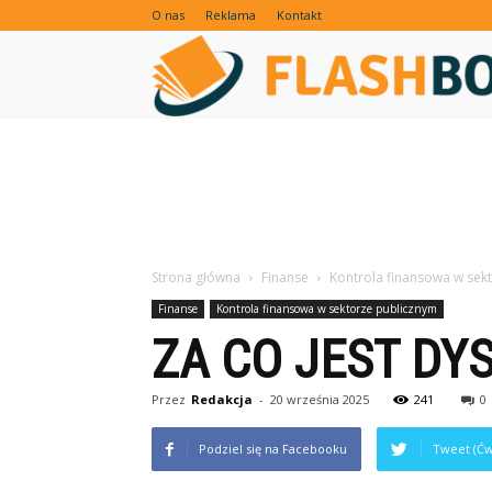
O nas
Reklama
Kontakt
Strona główna
Finanse
Kontrola finansowa w sek
Finanse
Kontrola finansowa w sektorze publicznym
ZA CO JEST DY
Przez
Redakcja
-
20 września 2025
241
0
Podziel się na Facebooku
Tweet (Ćw