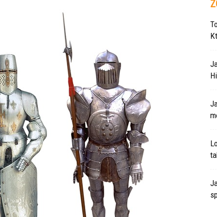
Z
T
K
J
Hi
J
m
L
ta
Ja
s