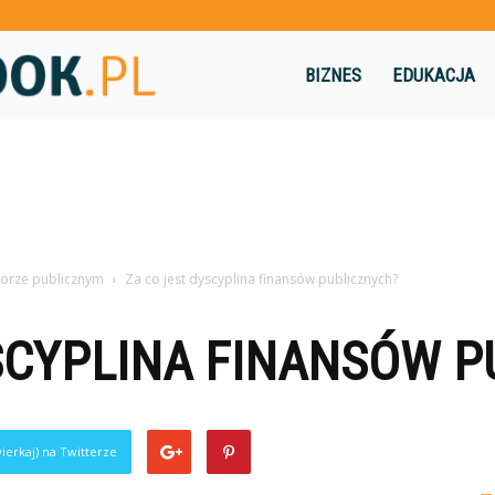
Flashbook.pl
BIZNES
EDUKACJA
torze publicznym
Za co jest dyscyplina finansów publicznych?
SCYPLINA FINANSÓW P
ierkaj) na Twitterze