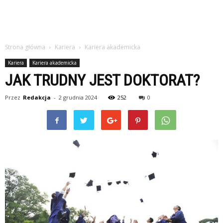
Strona główna
Kariera
Kariera akademicka
Kariera
Kariera akademicka
JAK TRUDNY JEST DOKTORAT?
Przez
Redakcja
-
2 grudnia 2024
252
0