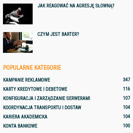
JAK REAGOWAĆ NA AGRESJĘ SŁOWNĄ?
CZYM JEST BARTER?
POPULARNE KATEGORIE
347
KAMPANIE REKLAMOWE
116
KARTY KREDYTOWE I DEBETOWE
107
KONFIGURACJA I ZARZĄDZANIE SERWERAMI
104
KOORDYNACJA TRANSPORTU I DOSTAW
104
KARIERA AKADEMICKA
100
KONTA BANKOWE