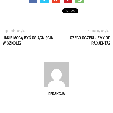
Poprzedni artykuł
Następny artykuł
JAKIE MOGĄ BYĆ OSIĄGNIĘCIA
CZEGO OCZEKUJEMY OD
W SZKOLE?
PACJENTA?
REDAKCJA