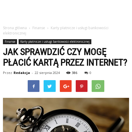
Strona główna
Finanse
Karty płatnicze i usługi bankowości
elektronicznej
Finanse
Karty płatnicze i usługi bankowości elektronicznej
JAK SPRAWDZIĆ CZY MOGĘ
PŁACIĆ KARTĄ PRZEZ INTERNET?
Przez
Redakcja
-
22 sierpnia 2024
386
0