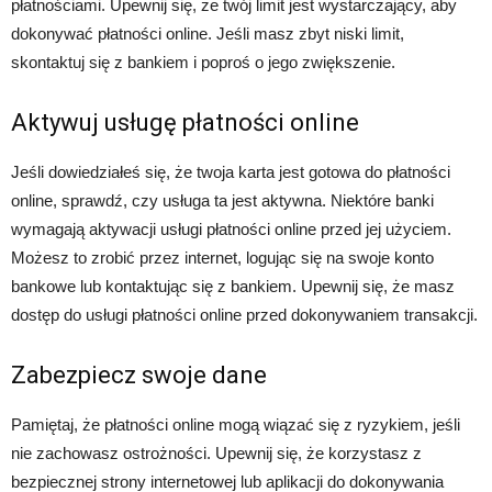
płatnościami. Upewnij się, że twój limit jest wystarczający, aby
dokonywać płatności online. Jeśli masz zbyt niski limit,
skontaktuj się z bankiem i poproś o jego zwiększenie.
Aktywuj usługę płatności online
Jeśli dowiedziałeś się, że twoja karta jest gotowa do płatności
online, sprawdź, czy usługa ta jest aktywna. Niektóre banki
wymagają aktywacji usługi płatności online przed jej użyciem.
Możesz to zrobić przez internet, logując się na swoje konto
bankowe lub kontaktując się z bankiem. Upewnij się, że masz
dostęp do usługi płatności online przed dokonywaniem transakcji.
Zabezpiecz swoje dane
Pamiętaj, że płatności online mogą wiązać się z ryzykiem, jeśli
nie zachowasz ostrożności. Upewnij się, że korzystasz z
bezpiecznej strony internetowej lub aplikacji do dokonywania