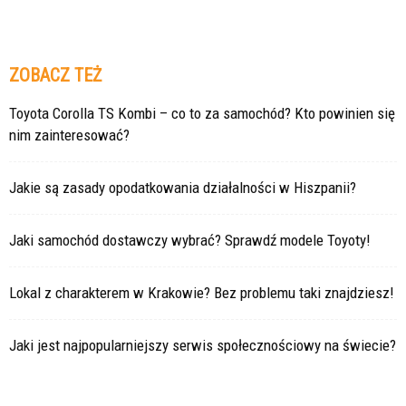
ZOBACZ TEŻ
Toyota Corolla TS Kombi – co to za samochód? Kto powinien się
nim zainteresować?
Jakie są zasady opodatkowania działalności w Hiszpanii?
Jaki samochód dostawczy wybrać? Sprawdź modele Toyoty!
Lokal z charakterem w Krakowie? Bez problemu taki znajdziesz!
Jaki jest najpopularniejszy serwis społecznościowy na świecie?