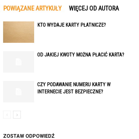
POWIĄZANE ARTYKUŁY
WIĘCEJ OD AUTORA
KTO WYDAJE KARTY PŁATNICZE?
OD JAKIEJ KWOTY MOŻNA PŁACIĆ KARTA?
CZY PODAWANIE NUMERU KARTY W
INTERNECIE JEST BEZPIECZNE?
ZOSTAW ODPOWIEDŹ