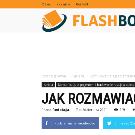
O nas
Reklama
Kontakt
Strona główna
Kariera
Komunikacja z pacjentem i
Kariera
Komunikacja z pacjentem i budowanie relacji w opiec
JAK ROZMAWIA
Przez
Redakcja
-
17 października 2024
249
Podziel się na Facebooku
Tweet (Ćw