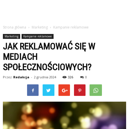
Strona główna
Marketing
Kampanie reklamowe
Marketing
Kampanie reklamowe
JAK REKLAMOWAĆ SIĘ W
MEDIACH
SPOŁECZNOŚCIOWYCH?
Przez
Redakcja
-
2 grudnia 2024
326
0