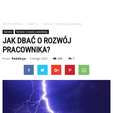
Strona główna
Kariera
Kariera i rozwój zawodowy
Kariera
Kariera i rozwój zawodowy
JAK DBAĆ O ROZWÓJ
PRACOWNIKA?
Przez
Redakcja
-
3 lutego 2025
245
0