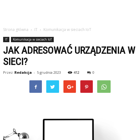
Strona główna
IT
Komunikacja w sieciach IoT
IT
Komunikacja w sieciach IoT
JAK ADRESOWAĆ URZĄDZENIA W
SIECI?
Przez
Redakcja
-
5 grudnia 2023
412
0