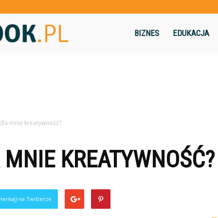
Flashbook.pl
BIZNES
EDUKACJA
 dla mnie kreatywność?
A MNIE KREATYWNOŚĆ?
ierkaj) na Twitterze