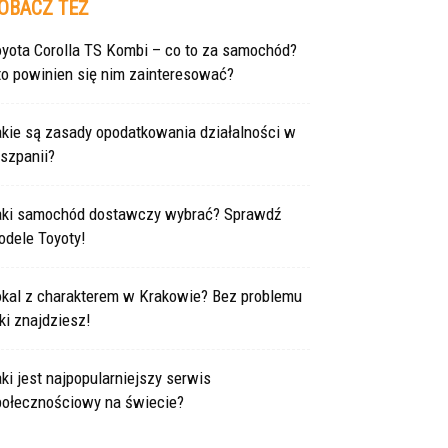
OBACZ TEŻ
oyota Corolla TS Kombi – co to za samochód?
to powinien się nim zainteresować?
akie są zasady opodatkowania działalności w
szpanii?
aki samochód dostawczy wybrać? Sprawdź
odele Toyoty!
okal z charakterem w Krakowie? Bez problemu
ki znajdziesz!
ki jest najpopularniejszy serwis
połecznościowy na świecie?