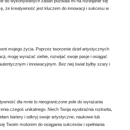
e do wykonywanych zadań pozwala mi na rozwijanie się
ę, że kreatywność jest kluczem do innowacji i sukcesu w
ent mojego życia. Poprzez tworzenie dzieł artystycznych
ji, mogę wyrażać siebie, rozwijać swoje pasje i osiągać
autentycznym i innowacyjnym. Bez niej świat byłby szary i
atywność dla mnie to nieograniczone pole do wyrażania
zenia czegoś unikalnego. Niech Twoja wyobraźnia rozkwita,
ełam bariery i odkryj swoje artystyczne, naukowe lub
 się Twoim motorem do osiągania sukcesów i spełniania