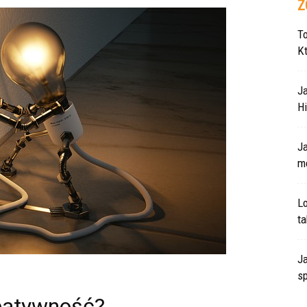
Z
T
K
J
Hi
J
m
L
ta
Ja
s
reatywność?