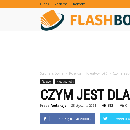
O nas
Reklama
Kontakt
Strona główna
Rozwój
Kreatywność
Czym jest
Rozwój
Kreatywność
CZYM JEST DL
Przez
Redakcja
-
28 stycznia 2024
553
0
Podziel się na Facebooku
Tweet (Ćw