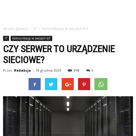
Strona główna
IT
Komunikacja w sieciach IoT
IT
Komunikacja w sieciach IoT
CZY SERWER TO URZĄDZENIE
SIECIOWE?
Przez
Redakcja
-
18 grudnia 2024
314
0