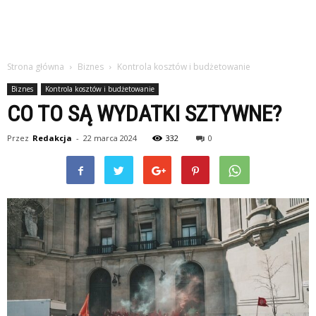
Strona główna
Biznes
Kontrola kosztów i budżetowanie
Biznes
Kontrola kosztów i budżetowanie
CO TO SĄ WYDATKI SZTYWNE?
Przez
Redakcja
-
22 marca 2024
332
0